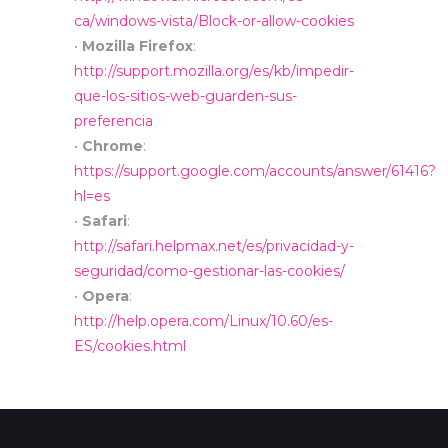
ca/windows-vista/Block-or-allow-cookies
•
Mozilla Firefox
:
http://support.mozilla.org/es/kb/impedir-
que-los-sitios-web-guarden-sus-
preferencia
•
Chrome
:
https://support.google.com/accounts/answer/61416?
hl=es
•
Safari
:
http://safari.helpmax.net/es/privacidad-y-
seguridad/como-gestionar-las-cookies/
•
Opera
:
http://help.opera.com/Linux/10.60/es-
ES/cookies.html